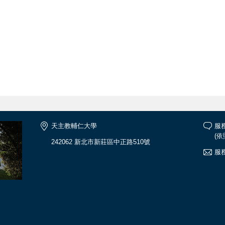
天主教輔仁大學
服
(
242062 新北市新莊區中正路510號
服務