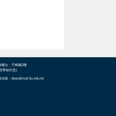
務櫃台：于斌樓2樓
依照學校作息)
信箱：dean@mail.fju.edu.tw