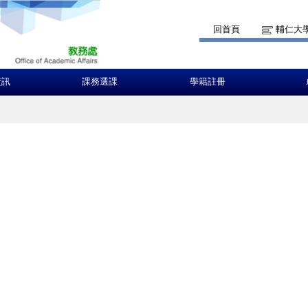
回首頁
輔仁大
資訊
課務選課
學籍註冊