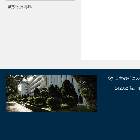
就學役男專區
天主教輔仁大
242062 新