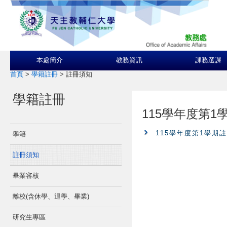
本處簡介
教務資訊
課務選課
首頁
>
學籍註冊
>
註冊須知
學籍註冊
115學年度第1
115學年度第1學期
學籍
註冊須知
畢業審核
離校(含休學、退學、畢業)
研究生專區