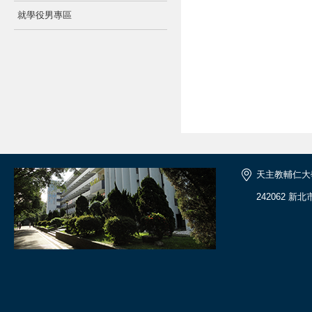
就學役男專區
天主教輔仁大
242062 新