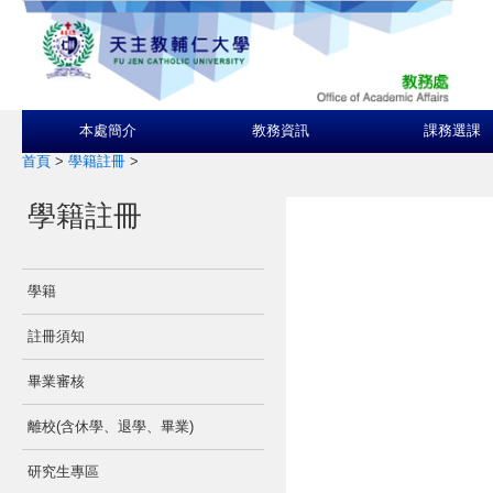
本處簡介
教務資訊
課務選課
首頁
>
學籍註冊
>
學籍註冊
學籍
註冊須知
畢業審核
離校(含休學、退學、畢業)
研究生專區