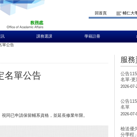
回首頁
輔仁大
資訊
課務選課
學籍註冊
名單公告
服務
定名單公告
公告1
名單-
2026-07-
公告1
名單
2026-07-
，視同已申請保留輔系資格，並延長修業年限。
檢送優
分學程