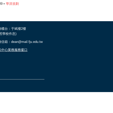
09 •
學涯規劃
務櫃台：于斌樓2樓
依照學校作息)
信箱：dean@mail.fju.edu.tw
訊中心業務服務窗口