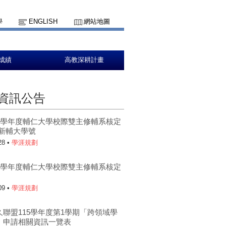
學
ENGLISH
網站地圖
成績
高教深耕計畫
資訊公告
15學年度輔仁大學校際雙主修輔系核定
更新輔大學號
28 •
學涯規劃
15學年度輔仁大學校際雙主修輔系核定
09 •
學涯規劃
久聯盟115學年度第1學期「跨領域學
」申請相關資訊一覽表