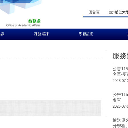
回首頁
輔仁大
資訊
課務選課
學籍註冊
服務
公告1
名單-
2026-07-
公告1
名單
2026-07-
檢送優
分學程