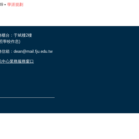
09 •
學涯規劃
務櫃台：于斌樓2樓
依照學校作息)
信箱：dean@mail.fju.edu.tw
訊中心業務服務窗口