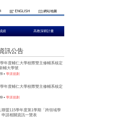
學
ENGLISH
網站地圖
成績
高教深耕計畫
資訊公告
15學年度輔仁大學校際雙主修輔系核定
更新輔大學號
28 •
學涯規劃
15學年度輔仁大學校際雙主修輔系核定
09 •
學涯規劃
久聯盟115學年度第1學期「跨領域學
」申請相關資訊一覽表